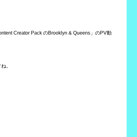
Creator Pack のBrooklyn & Queens」のPV動
すね。