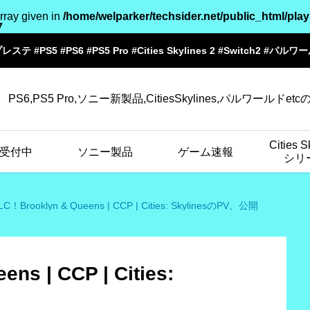
array given in
/home/welparker/techsider.net/public_html/play
7
プレステ #PS5 #PS6 #PS5 Pro #Cities Skylines 2 #Switch2 #パル
PS6,PS5 Pro,ソニー新製品,CitiesSkylines,パルワールドet
Cities S
受付中
ソニー製品
ゲーム速報
シリ
C！Brooklyn & Queens | CCP | Cities: SkylinesのPV、公開
s | CCP | Cities: