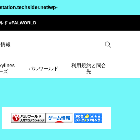
station.techsider.net/wp-
ワールド #PALWORLD

cの情報
kylines
利用規約と問合
パルワールド
ーズ
先