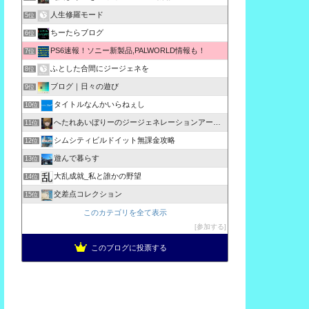
人生修羅モード
5位
ちーたらブログ
6位
PS6速報！ソニー新製品,PALWORLD情報も！
7位
ふとした合間にジージェネを
8位
ブログ｜日々の遊び
9位
タイトルなんかいらねぇし
10位
へたれあいぼりーのジージェネレーションアーカイブ
11位
シムシティビルドイット無課金攻略
12位
遊んで暮らす
13位
大乱成就_私と誰かの野望
14位
交差点コレクション
15位
このカテゴリを全て表示
参加する
このブログに投票する