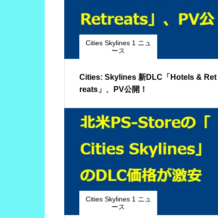
Cities Skylines 1 ニュ
ース
Cities: Skylines 新DLC「Hotels & Ret
reats」、PV公開！
Cities Skylines 1 ニュ
ース