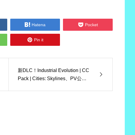


Hatena
Pocket

Pin it
新DLC！Industrial Evolution | CC
Pack | Cities: Skylines、PV公
開！