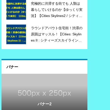
#シティーズスカイライン2
究極的に渋滞する街でも 人類は
暮らしていけるのか【ゆっくり実
況】【Cities Skylines2 / シティー
ズスカイライン2】
ラウンドアバウト住宅街！渋滞の
原因はマッスル！【Cities: Skylin
es II : シティーズスカイライン
2】 #03 【ゆっくり実況】
バナー
バナー3
バナー1
バナー2
バナー3
バナー1