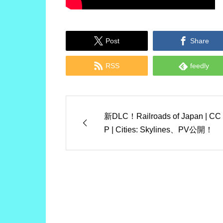


Post
Share


RSS
feedly
新DLC！Railroads of Japan | CC
P | Cities: Skylines、PV公開！