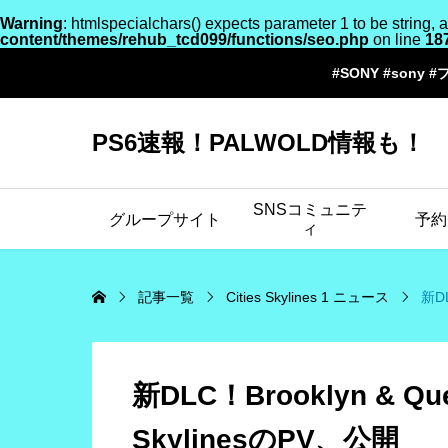
Warning
: htmlspecialchars() expects parameter 1 to be string, 
content/themes/rehub_tcd099/functions/seo.php
on line
18
#SONY #sony #
PS6速報！PALWOLD情報も！
SNSコミュニテ
グループサイト
予約
ィ
記事一覧
Cities Skylines 1 ニュース
新DL
新DLC！Brooklyn & Queen
SkylinesのPV、公開