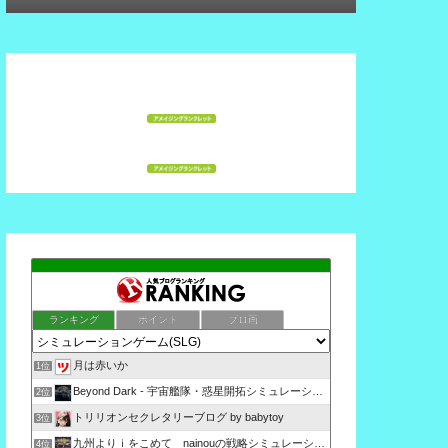
ランキング
ポイント
ブロ画
月は赤いか
1位
Beyond Dark - 宇宙艦隊・惑星開拓シミュレーシ…
2位
トリリオンセクレタリーブログ by babytoy
3位
九州よりｉをこめて nainouの戦略シミュレーション攻略
4位