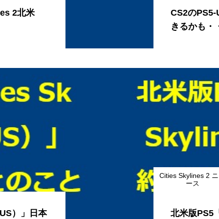
nes 2北米
CS2のPS
きるかも・
Cities Skylines 2 
ース
 2（US）」日本
北米版PS5「C