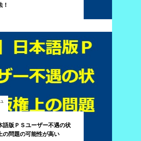
法！
ニュ
本語版ＰＳユーザー不遇の状
上の問題の可能性が高い