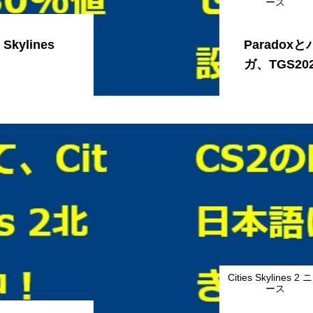
ース
Skylines
Parado
ガ、TGS2
Cities Skylines 2 
ース