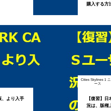
購入する方
Cities Skylines 1 
ース
北米版、より入手
【復習】日
況は、版権