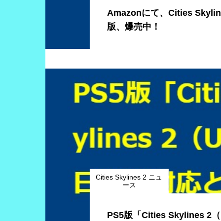
Amazonにて、Cities Skyli
版、爆売中！
Cities Skylines 2 ニュ
ース
PS5版「Cities Skylines