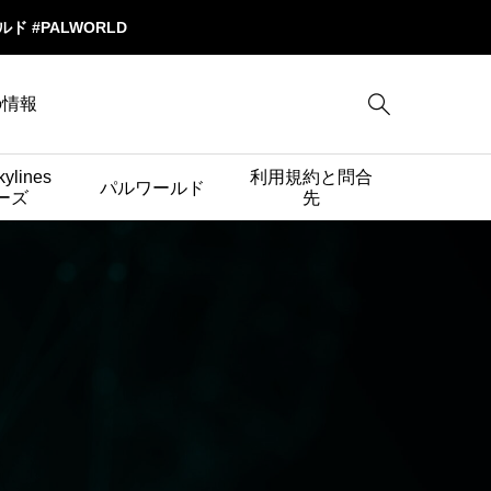
ワールド #PALWORLD

cの情報
kylines
利用規約と問合
パルワールド
ーズ
先