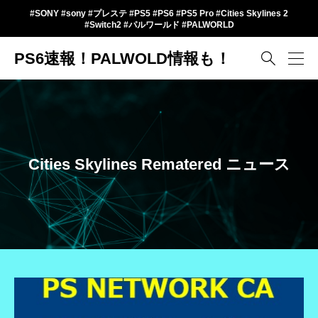
#SONY #sony #プレステ #PS5 #PS6 #PS5 Pro #Cities Skylines 2
#Switch2 #パルワールド #PALWORLD
PS6速報！PALWOLD情報も！

Cities Skylines Rematered ニュース