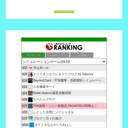
ランキング
ポイント
ブロ画
月は赤いか
1位
トリリオンセクレタリーブログ by babytoy
2位
Beyond Dark - 宇宙艦隊・惑星開拓シミュレーシ…
3位
人生修羅モード
4位
Battle Nations最新攻略情報
5位
ちーたらブログ
6位
PS6速報！ソニー新製品,PALWORLD情報も！
7位
ふとした合間にジージェネを
8位
ブログ｜日々の遊び
9位
タイトルなんかいらねぇし
10位