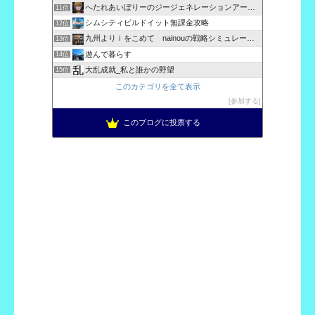
へたれあいぼりーのジージェネレーションアーカイブ
11位
シムシティビルドイット無課金攻略
12位
九州よりｉをこめて nainouの戦略シミュレーション攻略
13位
遊んで暮らす
14位
大乱成就_私と誰かの野望
15位
このカテゴリを全て表示
参加する
このブログに投票する