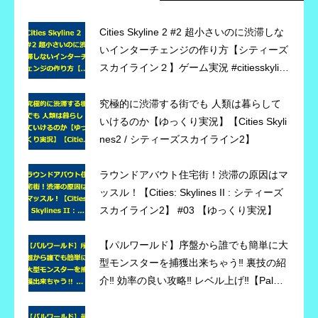
Cities Skyline 2 #2 超小さいのに渋滞しな
いインターチェンジの作り方【シティーズ
スカイライン２】ゲーム実況 #citiesskylin
es2 #シティーズスカイライン2
究極的に渋滞する街でも 人類は暮らして
いけるのか【ゆっくり実況】【Cities Skyli
nes2 / シティーズスカイライン2】
ラウンドアバウト住宅街！渋滞の原因はマ
ッスル！【Cities: Skylines II : シティーズ
スカイライン2】 #03 【ゆっくり実況】
【パルワールド】序盤から誰でも簡単に大
型モンスターを捕獲出来ちゃう‼ 裏技の紹
介‼ 効率の良い攻略‼ レベル上げ‼【Palwor
ld】