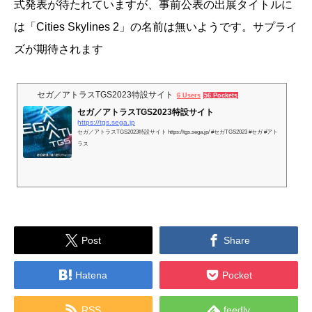
式発表が待たれていますが、事前公表の出展タイトルに
は「Cities Skylines 2」の名前は無いようです。サプライ
ズが期待されます
セガ／アトラスTGS2023特設サイト
6 Users
56 Pockets
セガ／アトラスTGS2023特設サイト
https://tgs.sega.jp
セガ／アトラスTGS2023特設サイト https://tgs.sega.jp/ #セガTGS2023 #セガ #アト
ラス


Post
Share


Hatena
Pocket


RSS
feedly