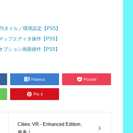
ー版 25タイル／環境設定【PS5】
ター版 マップエディタ操作【PS5】
ター版 オプション画面操作【PS5】


Hatena
Pocket

Pin it
Cities: VR - Enhanced Edition、
発表！