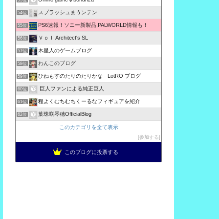
53位
スプラッシュまうンテン
54位
PS6速報！ソニー新製品,PALWORLD情報も！
55位
Ｖｏｌ Architect's SL
56位
木星人のゲームブログ
57位
わんこのブログ
58位
ひねもすのたりのたりかな - LotRO ブログ
59位
巨人ファンによる純正巨人
60位
程よくむちむちくーるなフィギュアを紹介
61位
葉珠咲琴穂OfficialBlog
62位
このカテゴリを全て表示
参加する
このブログに投票する