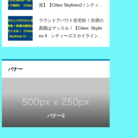
況】【Cities Skylines2 / シティー
ズスカイライン2】
ラウンドアバウト住宅街！渋滞の
原因はマッスル！【Cities: Skylin
es II : シティーズスカイライン
2】 #03 【ゆっくり実況】
バナー
バナー3
バナー1
バナー2
バナー3
バナー1