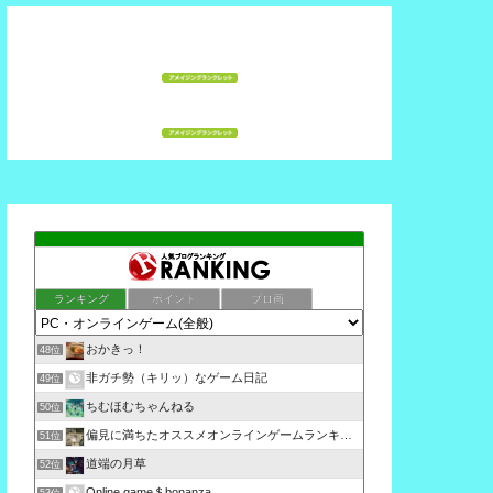
ランキング
ポイント
ブロ画
おかきっ！
48位
非ガチ勢（キリッ）なゲーム日記
49位
ちむほむちゃんねる
50位
偏見に満ちたオススメオンラインゲームランキング評価！
51位
道端の月草
52位
Online game＄bonanza