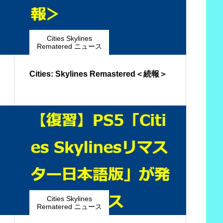
Cities Skylines
Rematered ニュース
Cities: Skylines Remastered＜続報＞
Cities Skylines
Rematered ニュース