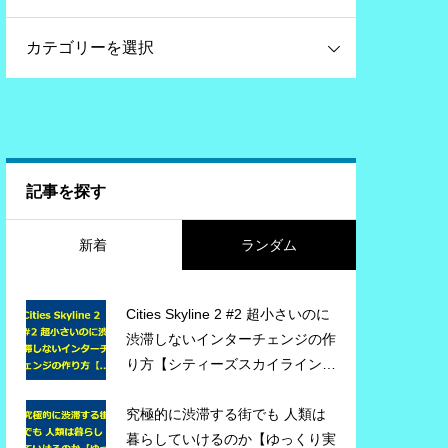
記事を探す
新着
ランダム
Cities Skyline 2 #2 超小さいのに
渋滞しないインターチェンジの作
り方【シティーズスカイライン
２】ゲーム実況 #citiesskylines2
#シティーズスカイライン2
究極的に渋滞する街でも 人類は
暮らしていけるのか【ゆっくり実