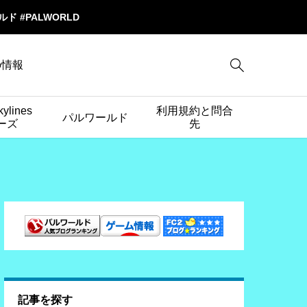
ワールド #PALWORLD

cの情報
kylines
利用規約と問合
パルワールド
ーズ
先
記事を探す