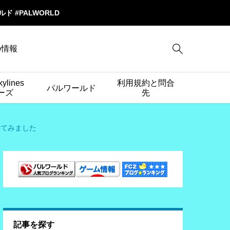
ワールド #PALWORLD

cの情報
kylines
利用規約と問合
パルワールド
ーズ
先
聞いてみました
記事を探す