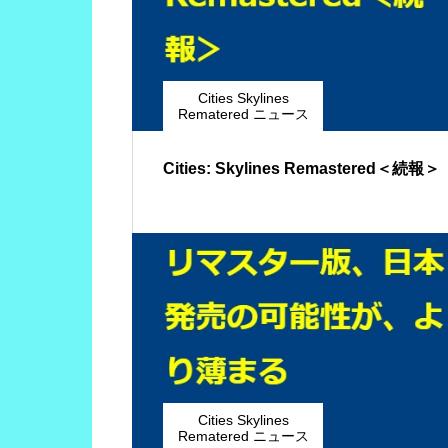
Cities Skylines
Rematered ニュース
Cities: Skylines Remastered＜続報＞
Cities Skylines
Rematered ニュース