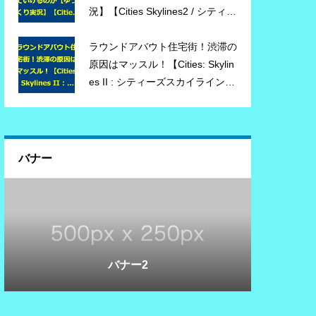
況】【Cities Skylines2 / シティー
ズスカイライン2】
ラウンドアバウト住宅街！渋滞の
原因はマッスル！【Cities: Skylin
es II : シティーズスカイライン
2】 #03 【ゆっくり実況】
バナー
バナー3
バナー1
バナー2
バナー3
バナー1