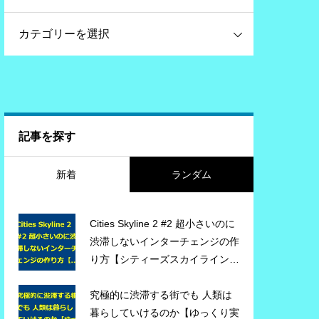
記事を探す
新着
ランダム
Cities Skyline 2 #2 超小さいのに
渋滞しないインターチェンジの作
り方【シティーズスカイライン
２】ゲーム実況 #citiesskylines2
#シティーズスカイライン2
究極的に渋滞する街でも 人類は
暮らしていけるのか【ゆっくり実