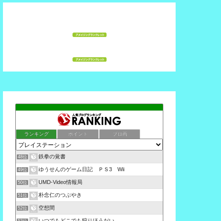
ランキング
ポイント
ブロ画
鉄拳の覚書
48位
ゆうせんのゲーム日記 ＰＳ3 Wii
49位
UMD-Video情報局
50位
朴念仁のつぶやき
51位
空想間
52位
いつでもどこでも狩りほうだい