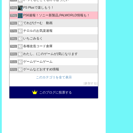
53位
PS Plusで楽しもう！
54位
PS6速報！ソニー新製品,PALWORLD情報も！
55位
てれびげーむ 動画
56位
チロルのお気楽速報
57位
いちごみるく
58位
各種改造コード倉庫
59位
わたし、(このゲームが)気になります
60位
ゲームゲームゲーム
61位
ゲームなどおすすめ情報
62位
このカテゴリを全て表示
参加する
このブログに投票する