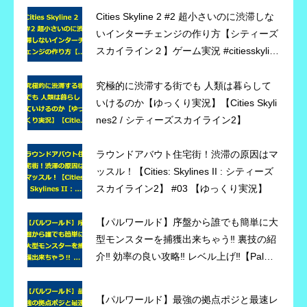
Cities Skyline 2 #2 超小さいのに渋滞しな
いインターチェンジの作り方【シティーズ
スカイライン２】ゲーム実況 #citiesskylin
es2 #シティーズスカイライン2
究極的に渋滞する街でも 人類は暮らして
いけるのか【ゆっくり実況】【Cities Skyli
nes2 / シティーズスカイライン2】
ラウンドアバウト住宅街！渋滞の原因はマ
ッスル！【Cities: Skylines II : シティーズ
スカイライン2】 #03 【ゆっくり実況】
【パルワールド】序盤から誰でも簡単に大
型モンスターを捕獲出来ちゃう‼ 裏技の紹
介‼ 効率の良い攻略‼ レベル上げ‼【Palwor
ld】
【パルワールド】最強の拠点ポジと最速レ