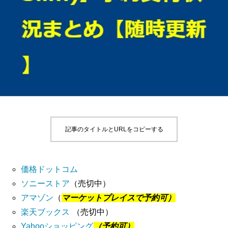
記事のタイトルとURLをコピーする
価格ドットコム
ソニーストア
（売切中）
アマゾン
（
マーケットプレイスで予約可）
楽天ブックス
（売切中）
Yahooショッピング
（予約可）