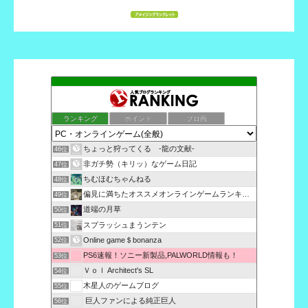
ランキング
ポイント
ブロ画
ちょっと狩ってくる -龍の文献-
46位
非ガチ勢（キリッ）なゲーム日記
47位
ちむほむちゃんねる
48位
偏見に満ちたオススメオンラインゲームランキング評価！
49位
道端の月草
50位
スプラッシュまうンテン
51位
Online game＄bonanza
52位
PS6速報！ソニー新製品,PALWORLD情報も！
53位
Ｖｏｌ Architect's SL
54位
木星人のゲームブログ
55位
巨人ファンによる純正巨人
56位