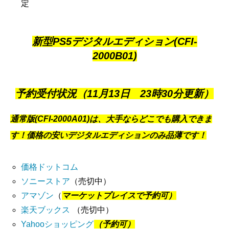
定
新型PS5デジタルエディション(CFI-
2000B01)
予約受付状況（11月13日 23時30
分更新）
通常版(CFI-2000A01)は、大手ならどこでも購入できま
す！価格の安いデジタルエディションのみ品薄です！
価格ドットコム
ソニーストア
（売切中）
アマゾン
（
マーケットプレイスで予約可）
楽天ブックス
（売切中）
Yahooショッピング
（予約可）