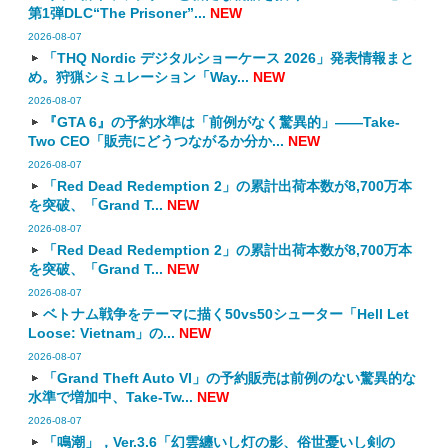
第1弾DLC“The Prisoner”...
NEW
2026-08-07
「THQ Nordic デジタルショーケース 2026」発表情報まと
め。狩猟シミュレーション「Way...
NEW
2026-08-07
『GTA 6』の予約水準は「前例がなく驚異的」――Take-
Two CEO「販売にどうつながるか分か...
NEW
2026-08-07
「Red Dead Redemption 2」の累計出荷本数が8,700万本
を突破、「Grand T...
NEW
2026-08-07
「Red Dead Redemption 2」の累計出荷本数が8,700万本
を突破、「Grand T...
NEW
2026-08-07
ベトナム戦争をテーマに描く50vs50シューター「Hell Let
Loose: Vietnam」の...
NEW
2026-08-07
「Grand Theft Auto VI」の予約販売は前例のない驚異的な
水準で増加中、Take-Tw...
NEW
2026-08-07
「鳴潮」，Ver.3.6「幻雲纏いし灯の影、俗世憂いし剣の