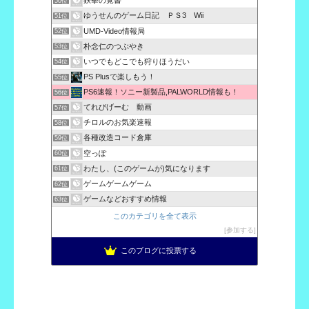
鉄拳の覚書
50位
ゆうせんのゲーム日記 ＰＳ3 Wii
51位
UMD-Video情報局
52位
朴念仁のつぶやき
53位
いつでもどこでも狩りほうだい
54位
PS Plusで楽しもう！
55位
PS6速報！ソニー新製品,PALWORLD情報も！
56位
てれびげーむ 動画
57位
チロルのお気楽速報
58位
各種改造コード倉庫
59位
空っぽ
60位
わたし、(このゲームが)気になります
61位
ゲームゲームゲーム
62位
ゲームなどおすすめ情報
63位
このカテゴリを全て表示
参加する
このブログに投票する