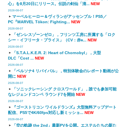
心」を8月20日にリリース。伝説の剣仙「清...
NEW
2026-08-07
マーベルヒーロー＆ヴィランがアッセンブル！PS5／
PC『MARVEL Tōkon: Fighting...
NEW
2026-08-07
「ゼンレスゾーンゼロ」，フリンツ工房に所属する「ロク
シー・イフリータ・プライス」（CV：赤ʀ...
NEW
2026-08-07
「S.T.A.L.K.E.R. 2: Heart of Chornobyl」，大型
DLC「Cost ...
NEW
2026-08-07
「ペルソナ4 リバイバル」，特別体験会のレポート動画が公
開に
NEW
2026-08-07
「ソニックレーシング クロスワールド」，誰でも参加可能
なレジェンドコンペ ラウンド7を開始
NEW
2026-08-07
『ゴーストリコン ワイルドランズ』大型無料アップデート
配信、PS5で4K/60fps対応し新ミッショ...
NEW
2026-08-07
「空の軌跡 the 2nd」最新PVを公開。エステルたちの新た