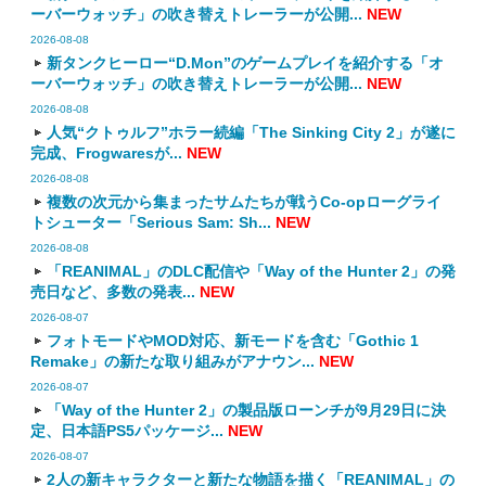
ーバーウォッチ」の吹き替えトレーラーが公開...
NEW
2026-08-08
新タンクヒーロー“D.Mon”のゲームプレイを紹介する「オ
ーバーウォッチ」の吹き替えトレーラーが公開...
NEW
2026-08-08
人気“クトゥルフ”ホラー続編「The Sinking City 2」が遂に
完成、Frogwaresが...
NEW
2026-08-08
複数の次元から集まったサムたちが戦うCo-opローグライ
トシューター「Serious Sam: Sh...
NEW
2026-08-08
「REANIMAL」のDLC配信や「Way of the Hunter 2」の発
売日など、多数の発表...
NEW
2026-08-07
フォトモードやMOD対応、新モードを含む「Gothic 1
Remake」の新たな取り組みがアナウン...
NEW
2026-08-07
「Way of the Hunter 2」の製品版ローンチが9月29日に決
定、日本語PS5パッケージ...
NEW
2026-08-07
2人の新キャラクターと新たな物語を描く「REANIMAL」の