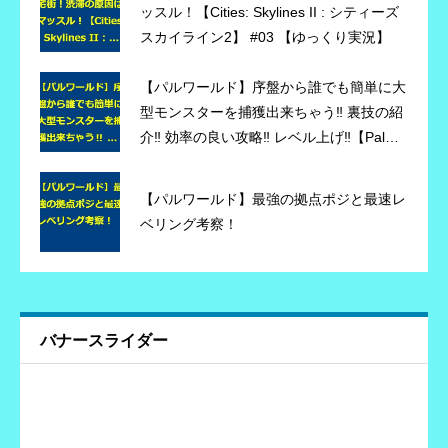
ッスル！【Cities: Skylines II : シティーズ
スカイライン2】 #03 【ゆっくり実況】
【パルワールド】序盤から誰でも簡単に大
型モンスターを捕獲出来ちゃう‼ 裏技の紹
介‼ 効率の良い攻略‼ レベル上げ‼【Palwor
ld】
【パルワールド】最強の拠点ポジと最速レ
ベリング考察！
バナースライダー