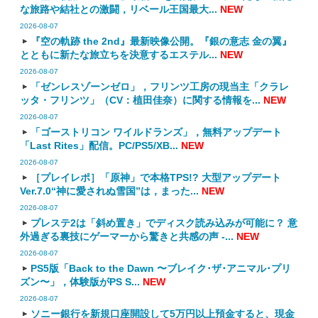
な旅路や結社との激闘，リベール王国最大...
NEW
2026-08-07
『空の軌跡 the 2nd』最新映像公開。『銀の意志 金の翼』
とともに新たな旅立ちを決意するエステル...
NEW
2026-08-07
「ゼンレスゾーンゼロ」，フリンツ工房の現当主「クラレ
ッタ・フリンツ」（CV：植田佳奈）に関する情報を...
NEW
2026-08-07
「ゴーストリコン ワイルドランズ」，無料アップデート
「Last Rites」配信。PC/PS5/XB...
NEW
2026-08-07
［プレイレポ］「原神」で本格TPS!? 大型アップデート
Ver.7.0“神に愛されぬ雪国”は，まった...
NEW
2026-08-07
プレステ2は「斜め置き」でディスク読み込みが可能に？ 意
外過ぎる裏技にゲーマーから驚きと共感の声 -...
NEW
2026-08-07
PS5版「Back to the Dawn 〜ブレイク･ザ･アニマル･プリ
ズン〜」，体験版がPS S...
NEW
2026-08-07
ソニー銀行を新規口座開設して5万円以上預金すると、現金