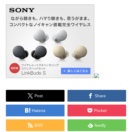


Post
Share


Hatena
Pocket


RSS
feedly