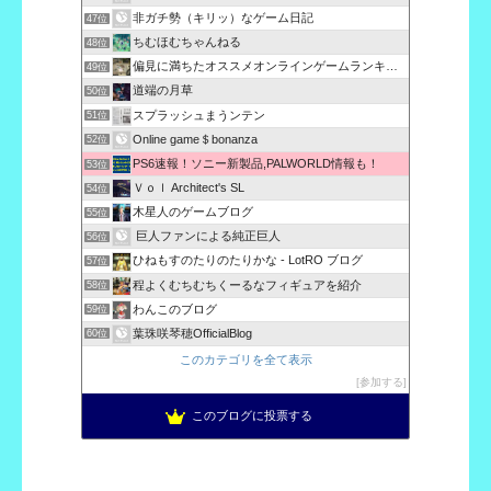
非ガチ勢（キリッ）なゲーム日記
47位
ちむほむちゃんねる
48位
偏見に満ちたオススメオンラインゲームランキング評価！
49位
道端の月草
50位
スプラッシュまうンテン
51位
Online game＄bonanza
52位
PS6速報！ソニー新製品,PALWORLD情報も！
53位
Ｖｏｌ Architect's SL
54位
木星人のゲームブログ
55位
巨人ファンによる純正巨人
56位
ひねもすのたりのたりかな - LotRO ブログ
57位
程よくむちむちくーるなフィギュアを紹介
58位
わんこのブログ
59位
葉珠咲琴穂OfficialBlog
60位
このカテゴリを全て表示
参加する
このブログに投票する