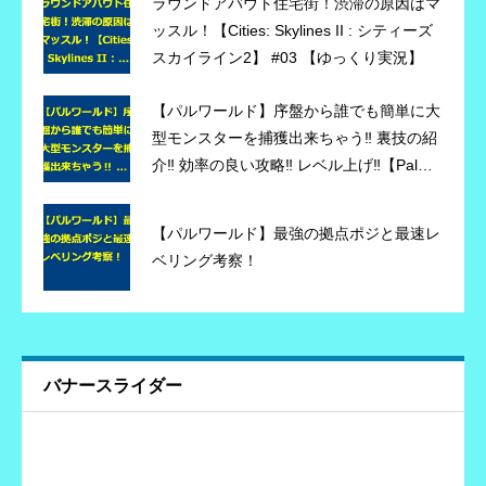
ラウンドアバウト住宅街！渋滞の原因はマ
ッスル！【Cities: Skylines II : シティーズ
スカイライン2】 #03 【ゆっくり実況】
【パルワールド】序盤から誰でも簡単に大
型モンスターを捕獲出来ちゃう‼ 裏技の紹
介‼ 効率の良い攻略‼ レベル上げ‼【Palwor
ld】
【パルワールド】最強の拠点ポジと最速レ
ベリング考察！
バナースライダー