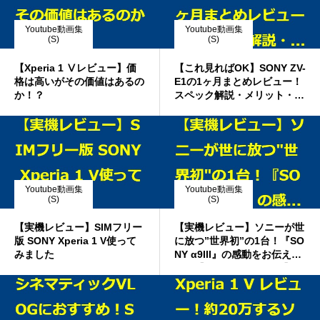
Youtube動画集
Youtube動画集
(S)
(S)
【Xperia 1 Ⅴレビュー】価
【これ見ればOK】SONY ZV-
格は高いがその価値はあるの
E1の1ヶ月まとめレビュー！
か！？
スペック解説・メリット・お
すすめ機材も
Youtube動画集
Youtube動画集
(S)
(S)
【実機レビュー】SIMフリー
【実機レビュー】ソニーが世
版 SONY Xperia 1 V使って
に放つ”世界初”の1台！『SO
みました
NY α9III』の感動をお伝えし
ます【Mt. Fuji/Shibuya】