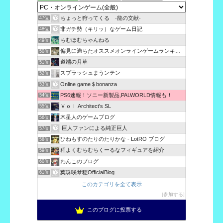
ちょっと狩ってくる -龍の文献-
47位
非ガチ勢（キリッ）なゲーム日記
48位
ちむほむちゃんねる
49位
偏見に満ちたオススメオンラインゲームランキング評価！
50位
道端の月草
51位
スプラッシュまうンテン
52位
Online game＄bonanza
53位
PS6速報！ソニー新製品,PALWORLD情報も！
54位
Ｖｏｌ Architect's SL
55位
木星人のゲームブログ
56位
巨人ファンによる純正巨人
57位
ひねもすのたりのたりかな - LotRO ブログ
58位
程よくむちむちくーるなフィギュアを紹介
59位
わんこのブログ
60位
葉珠咲琴穂OfficialBlog
61位
このカテゴリを全て表示
参加する
このブログに投票する