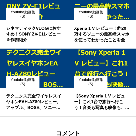
Youtube動画集
Youtube動画集
(S)
(S)
シネマティックVLOGにおす
Xperia 1 V レビュー！約20
すめ！SONY ZV-E1レビュー
万するソニーの最高峰スマホ
＆作例紹介
を使ってわかったことを全て
伝えたい！【Sony,エクスペ
リア】
Youtube動画集
Youtube動画集
(S)
(S)
テクニクス完全ワイヤレスイ
【Sony Xperia 1 V レビュ
ヤホンEAH-AZ80レビュー。
ー】これ1台で旅行へ行こ
アップル、BOSE、ソニーと
う！音楽も写真も映像も、技
ノイキャン、音質、比較も。
術とこだわりを詰め込んだ一
2023年最強候補かも
台！
コメント