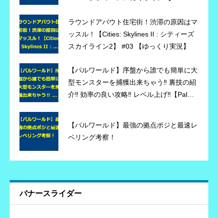
ラウンドアバウト住宅街！渋滞の原因はマ
ッスル！【Cities: Skylines II : シティーズ
スカイライン2】 #03 【ゆっくり実況】
【パルワールド】序盤から誰でも簡単に大
型モンスターを捕獲出来ちゃう‼ 裏技の紹
介‼ 効率の良い攻略‼ レベル上げ‼【Palwor
ld】
【パルワールド】最強の拠点ポジと最速レ
ベリング考察！
バナースライダー