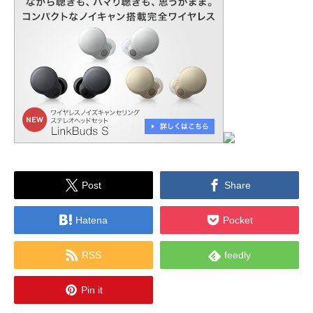


Post
Share


Hatena
Pocket


RSS
feedly

Pin it