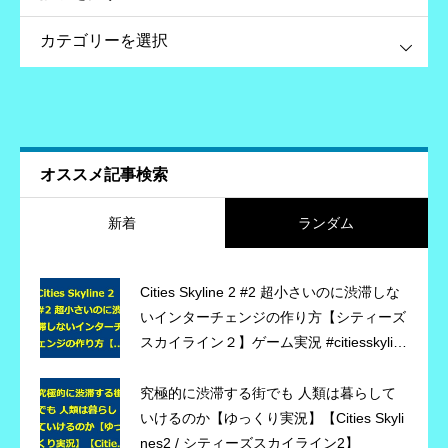
す
オススメ記事検索
新着
ランダム
Cities Skyline 2 #2 超小さいのに渋滞しな
いインターチェンジの作り方【シティーズ
スカイライン２】ゲーム実況 #citiesskylin
es2 #シティーズスカイライン2
究極的に渋滞する街でも 人類は暮らして
いけるのか【ゆっくり実況】【Cities Skyli
nes2 / シティーズスカイライン2】